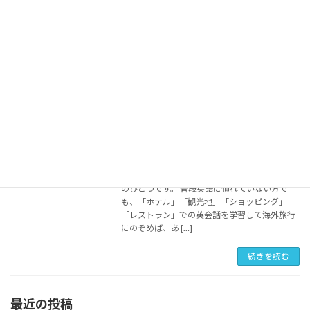
話表現はまず最初に学習する項目の一つです。
英語が苦手な方でも、しっかりと準備をしてい
けば「観光地でこちらから話す」ことは十分に
可能です。 慣れない英語が外国人に通じたとき
は、思 […]
続きを読む
『レストラン』で使える英会話12選
初級英会話
2019年5月15日
『レストラン』で想定できる英会話フレーズ
は、海外旅行で覚えておきたい最も重要なもの
のひとつです。 普段英語に慣れていない方で
も、「ホテル」「観光地」「ショッピング」
「レストラン」での英会話を学習して海外旅行
にのぞめば、あ […]
続きを読む
最近の投稿